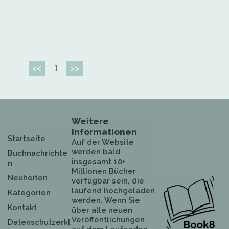
1
<<
>>
Weitere
Informationen
Startseite
Auf der Website
werden bald
Buchnachrichte
insgesamt 10+
n
Millionen Bücher
Neuheiten
verfügbar sein, die
laufend hochgeladen
Kategorien
werden. Wenn Sie
Kontakt
über alle neuen
Veröffentlichungen
Datenschutzerkl