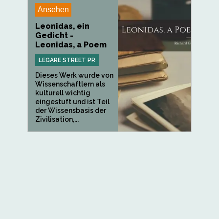
Ansehen
Leonidas, ein
Gedicht -
Leonidas, a Poem
LEGARE STREET PR
Dieses Werk wurde von
Wissenschaftlern als
kulturell wichtig
eingestuft und ist Teil
der Wissensbasis der
Zivilisation,...