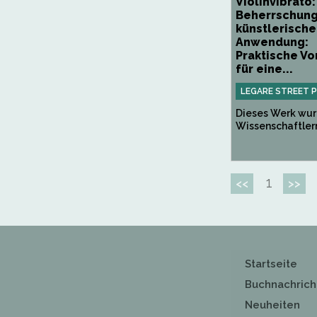
Violinvibrato:
Beherrschung
künstlerische
Anwendung:
Praktische V
für eine...
LEGARE STREET 
Dieses Werk wur
Wissenschaftlern 
1
<<
>>
Startseite
Buchnachrich
Neuheiten