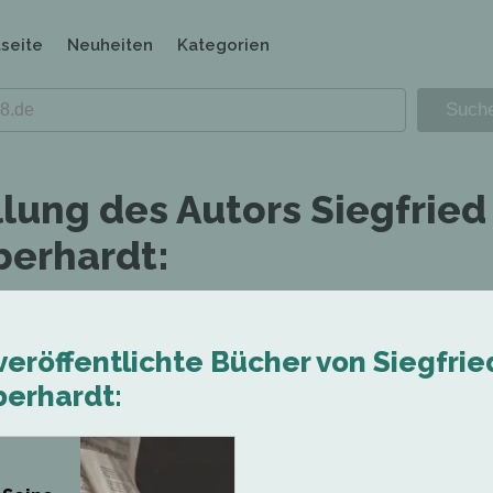
tseite
Neuheiten
Kategorien
llung des Autors Siegfried
berhardt:
veröffentlichte Bücher von Siegfrie
berhardt: