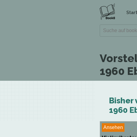
Star
Vorste
1960 E
Bisher 
1960 E
Ansehen