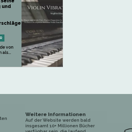
 Seine
 und
orschläge
PR
de von
als...
Weitere Informationen
ten
Auf der Website werden bald
insgesamt 10+ Millionen Bücher
verfügbar sein, die laufend