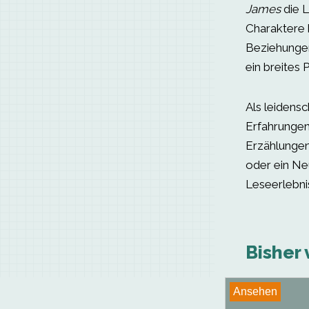
James
die 
Charaktere 
Beziehungen
ein breites
Als leidens
Erfahrungen
Erzählungen 
oder ein Ne
Leseerlebni
Bisher 
Ansehen