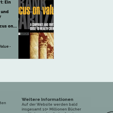
t: Ein
 und
r
n
cus on...
Value -
Weitere Informationen
ten
Auf der Website werden bald
insgesamt 10+ Millionen Bücher