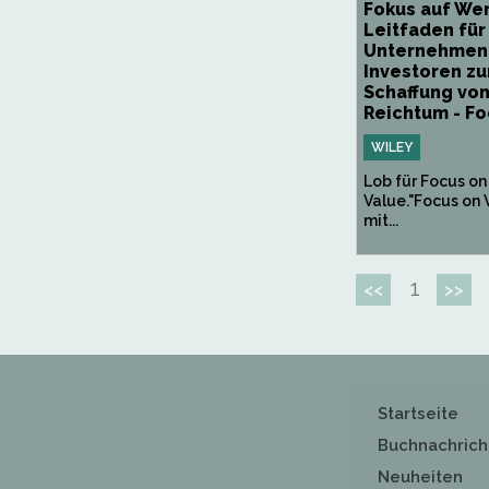
Fokus auf Wer
Leitfaden für
Unternehmen
Investoren zu
Schaffung vo
Reichtum - Fo
WILEY
Lob für Focus on
Value."Focus on 
mit...
1
<<
>>
Startseite
Buchnachrich
Neuheiten