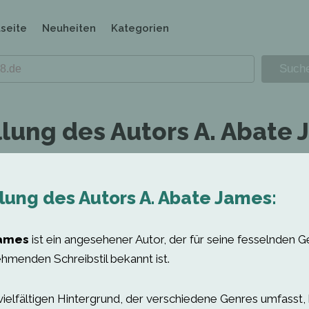
tseite
Neuheiten
Kategorien
llung des Autors A. Abate 
lung des Autors A. Abate James:
James
ist ein angesehener Autor, der für seine fesselnden 
ehmenden Schreibstil bekannt ist.
vielfältigen Hintergrund, der verschiedene Genres umfasst,