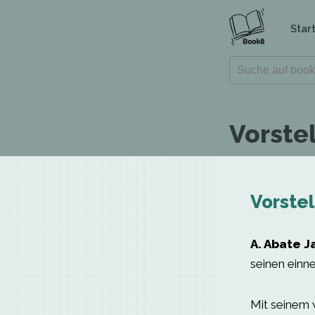
Star
Vorste
Vorstel
A. Abate 
seinen einn
Mit seinem 