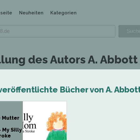
tseite
Neuheiten
Kategorien
lung des Autors A. Abbott
veröffentlichte Bücher von A. Abbot
 Mutter
 My Silly
roke