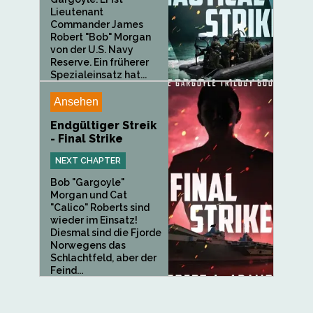
Lieutenant
Commander James
Robert "Bob" Morgan
von der U.S. Navy
Reserve. Ein früherer
Spezialeinsatz hat...
Ansehen
Endgültiger Streik
- Final Strike
NEXT CHAPTER
Bob "Gargoyle"
Morgan und Cat
"Calico" Roberts sind
wieder im Einsatz!
Diesmal sind die Fjorde
Norwegens das
Schlachtfeld, aber der
Feind...