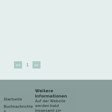
1
<<
>>
Weitere
Informationen
Startseite
Auf der Website
werden bald
Buchnachrichte
insgesamt 10+
n