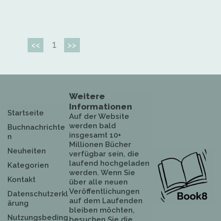
1
<<
>>
Weitere
Informationen
Startseite
Auf der Website
werden bald
Buchnachrichte
insgesamt 10+
n
Millionen Bücher
Neuheiten
verfügbar sein, die
laufend hochgeladen
Kategorien
werden. Wenn Sie
Kontakt
über alle neuen
Veröffentlichungen
Datenschutzerkl
auf dem Laufenden
ärung
bleiben möchten,
Nutzungsbeding
besuchen Sie die