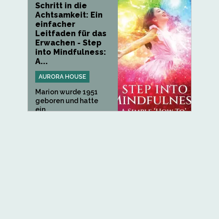
Schritt in die
Achtsamkeit: Ein
einfacher
Leitfaden für das
Erwachen - Step
into Mindfulness:
A...
AURORA HOUSE
Marion wurde 1951
geboren und hatte
ein...