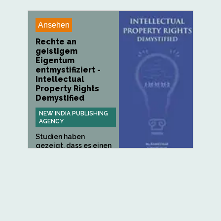
Ansehen
Rechte an
geistigem
Eigentum
entmystifiziert -
Intellectual
Property Rights
Demystified
NEW INDIA PUBLISHING
AGENCY
Studien haben
gezeigt, dass es einen
perfekten...