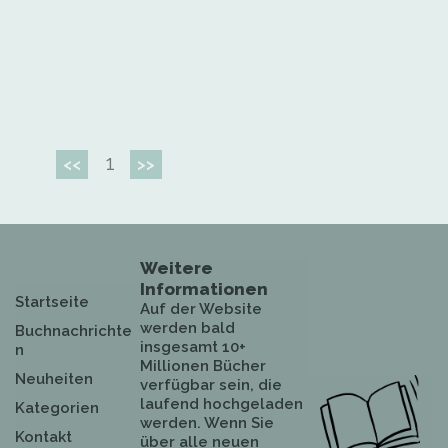
1
<<
>>
Weitere
Informationen
Startseite
Auf der Website
werden bald
Buchnachrichte
insgesamt 10+
n
Millionen Bücher
Neuheiten
verfügbar sein, die
laufend hochgeladen
Kategorien
werden. Wenn Sie
Kontakt
über alle neuen