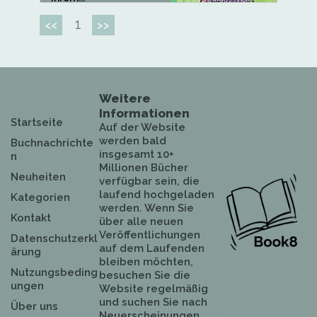
1
<<
>>
Weitere
Informationen
Startseite
Auf der Website
werden bald
Buchnachrichte
insgesamt 10+
n
Millionen Bücher
Neuheiten
verfügbar sein, die
laufend hochgeladen
Kategorien
werden. Wenn Sie
Kontakt
über alle neuen
Veröffentlichungen
Datenschutzerkl
auf dem Laufenden
ärung
bleiben möchten,
Nutzungsbeding
besuchen Sie die
ungen
Website regelmäßig
und suchen Sie nach
Über uns
Neuerscheinungen