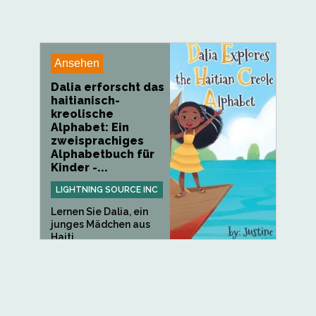
Ansehen
Dalia erforscht das
haitianisch-
kreolische
Alphabet: Ein
zweisprachiges
Alphabetbuch für
Kinder -...
LIGHTNING SOURCE INC
Lernen Sie Dalia, ein
junges Mädchen aus
Haiti,...