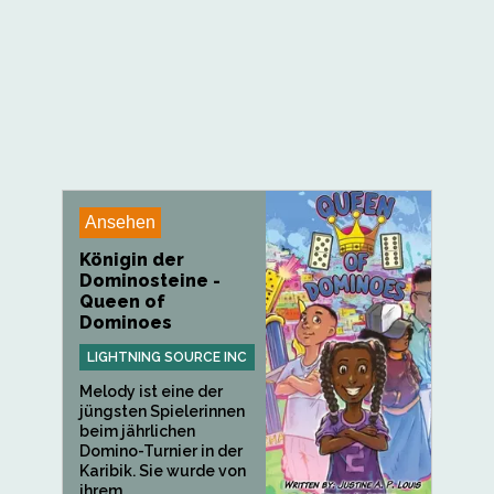
Ansehen
Königin der
Dominosteine -
Queen of
Dominoes
LIGHTNING SOURCE INC
Melody ist eine der
jüngsten Spielerinnen
beim jährlichen
Domino-Turnier in der
Karibik. Sie wurde von
ihrem...