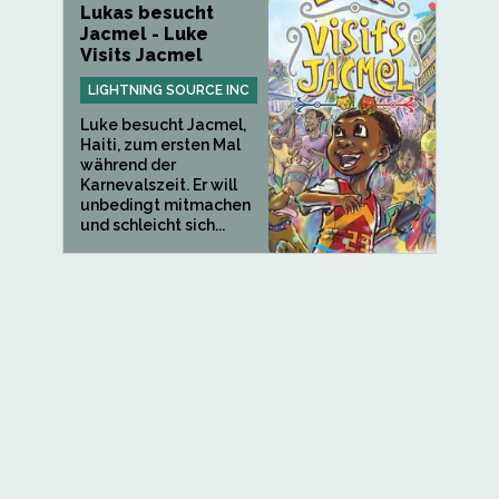
Lukas besucht
Jacmel - Luke
Visits Jacmel
LIGHTNING SOURCE INC
Luke besucht Jacmel,
Haiti, zum ersten Mal
während der
Karnevalszeit. Er will
unbedingt mitmachen
und schleicht sich...