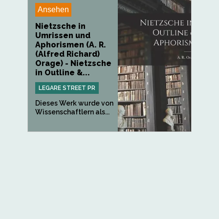
Ansehen
Nietzsche in
Umrissen und
Aphorismen (A. R.
(Alfred Richard)
Orage) - Nietzsche
in Outline &...
LEGARE STREET PR
Dieses Werk wurde von
Wissenschaftlern als...