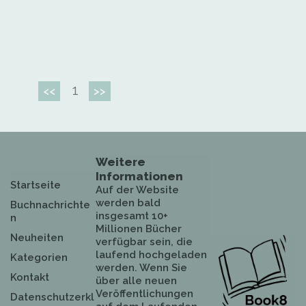
1
<<
>>
Weitere
Informationen
Startseite
Auf der Website
werden bald
Buchnachrichte
insgesamt 10+
n
Millionen Bücher
Neuheiten
verfügbar sein, die
laufend hochgeladen
Kategorien
werden. Wenn Sie
Kontakt
über alle neuen
Veröffentlichungen
Datenschutzerkl