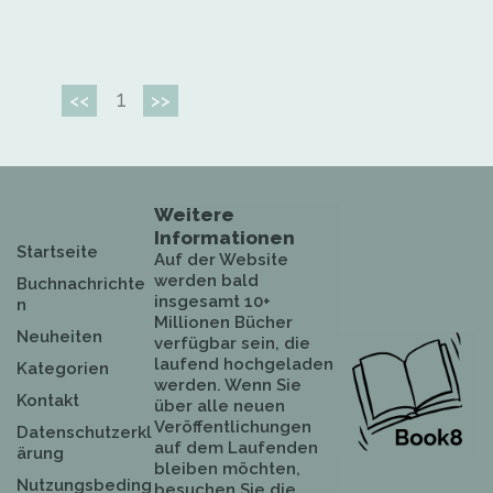
1
<<
>>
Weitere
Informationen
Startseite
Auf der Website
werden bald
Buchnachrichte
insgesamt 10+
n
Millionen Bücher
Neuheiten
verfügbar sein, die
laufend hochgeladen
Kategorien
werden. Wenn Sie
Kontakt
über alle neuen
Veröffentlichungen
Datenschutzerkl
auf dem Laufenden
ärung
bleiben möchten,
Nutzungsbeding
besuchen Sie die