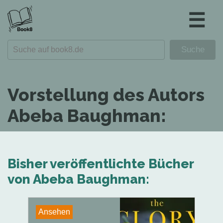
☰
Vorstellung des Autors
Abeba Baughman:
Bisher veröffentlichte Bücher
von Abeba Baughman:
Ansehen