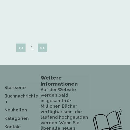
1
<<
>>
Weitere
Informationen
Startseite
Auf der Website
werden bald
Buchnachrichte
insgesamt 10+
n
Millionen Bücher
Neuheiten
verfügbar sein, die
laufend hochgeladen
Kategorien
werden. Wenn Sie
Kontakt
über alle neuen