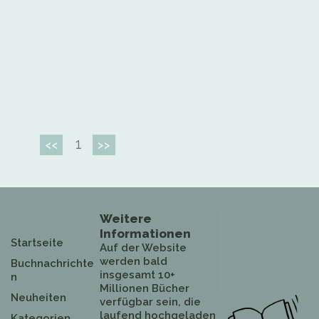
1
<<
>>
Weitere
Informationen
Startseite
Auf der Website
werden bald
Buchnachrichte
insgesamt 10+
n
Millionen Bücher
Neuheiten
verfügbar sein, die
laufend hochgeladen
Kategorien