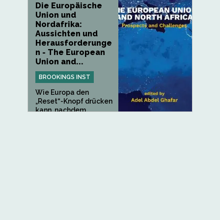
Die Europäische
Union und
Nordafrika:
Aussichten und
Herausforderunge
n - The European
Union and...
BROOKINGS INST
Wie Europa den
„Reset“-Knopf drücken
kann, nachdem...