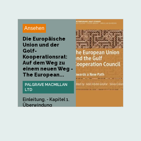
Ansehen
Die Europäische
Union und der
Golf-
Kooperationsrat:
Auf dem Weg zu
einem neuen Weg -
The European...
PALGRAVE MACMILLAN
LTD
Einleitung. - Kapitel 1.
Überwindung
struktureller...