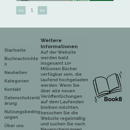
und...
1
<<
>>
Weitere
Informationen
Startseite
Auf der Website
werden bald
Buchnachrichte
insgesamt 10+
n
Millionen Bücher
Neuheiten
verfügbar sein, die
laufend hochgeladen
Kategorien
werden. Wenn Sie
Kontakt
über alle neuen
Veröffentlichungen
Datenschutzerkl
auf dem Laufenden
ärung
bleiben möchten,
Nutzungsbeding
besuchen Sie die
ungen
Website regelmäßig
und suchen Sie nach
Über uns
Neuerscheinungen