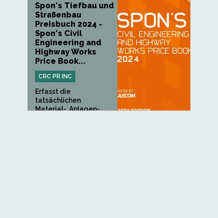
Spon's Tiefbau und
Straßenbau
Preisbuch 2024 -
Spon's Civil
Engineering and
Highway Works
Price Book...
CRC PR INC
Erfasst die
tatsächlichen
Material-, Anlagen-
und...