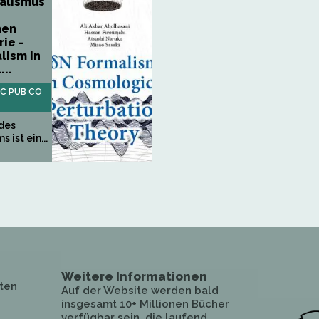
alismus
hen
ie -
lism in
..
IC PUB CO
des
 ist ein...
Weitere Informationen
ten
Auf der Website werden bald
insgesamt 10+ Millionen Bücher
verfügbar sein, die laufend