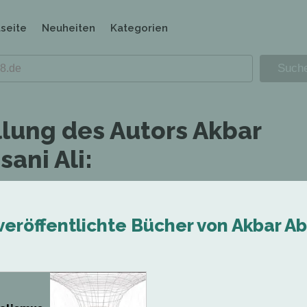
tseite
Neuheiten
Kategorien
llung des Autors Akbar
ani Ali:
veröffentlichte Bücher von Akbar A