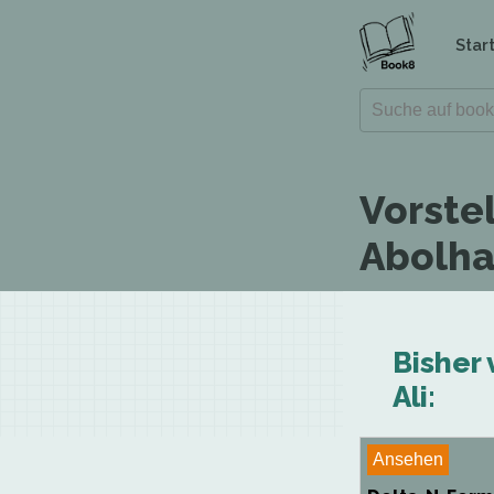
Star
Vorste
Abolhas
Bisher 
Ali:
Ansehen