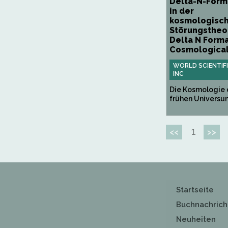
Delta-N-Form
in der
kosmologisc
Störungstheor
Delta N Forma
Cosmological.
WORLD SCIENTIF
INC
Die Kosmologie 
frühen Universums
1
<<
>>
Startseite
Buchnachrich
Neuheiten