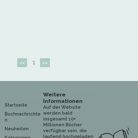
1
<<
>>
Weitere
Informationen
Startseite
Auf der Website
werden bald
Buchnachrichte
insgesamt 10+
n
Millionen Bücher
Neuheiten
verfügbar sein, die
laufend hochgeladen
Kategorien