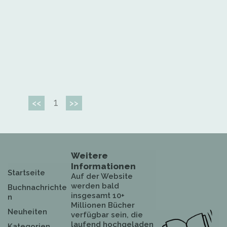
1
<<
>>
Weitere
Informationen
Startseite
Auf der Website
werden bald
Buchnachrichte
insgesamt 10+
n
Millionen Bücher
Neuheiten
verfügbar sein, die
laufend hochgeladen
Kategorien