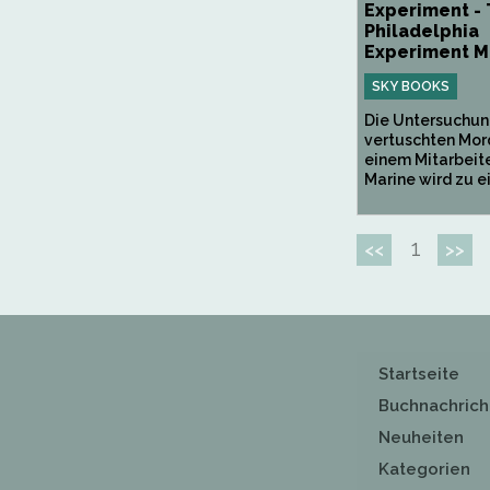
Experiment -
Philadelphia
Experiment M
SKY BOOKS
Die Untersuchun
vertuschten Mor
einem Mitarbeite
Marine wird zu ein
1
<<
>>
Startseite
Buchnachrich
Neuheiten
Kategorien