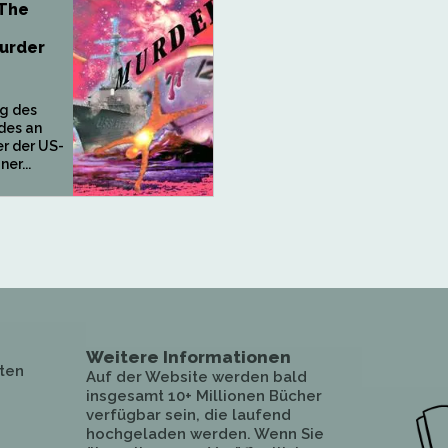
 The
urder
g des
des an
r der US-
er...
Weitere Informationen
ten
Auf der Website werden bald
insgesamt 10+ Millionen Bücher
verfügbar sein, die laufend
hochgeladen werden. Wenn Sie