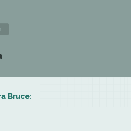
a
ra Bruce: