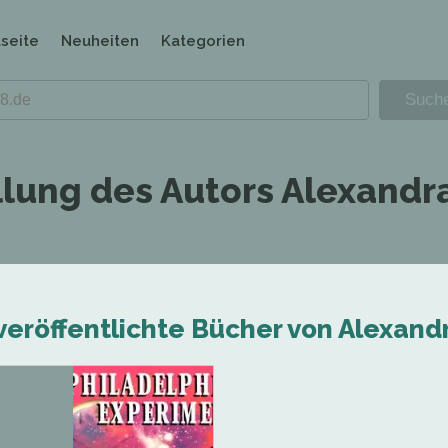
tseite
Neuheiten
Kategorien
llung des Autors Alexandr
veröffentlichte Bücher von Alexand