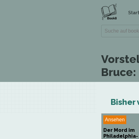
Star
Vorste
Bruce:
Bisher 
Ansehen
Der Mord im
Philadelphia-