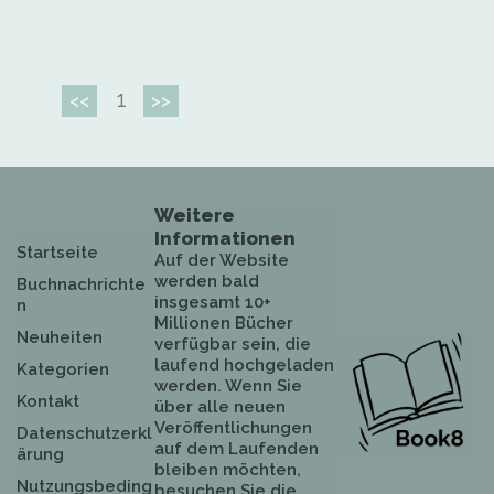
1
<<
>>
Weitere
Informationen
Startseite
Auf der Website
werden bald
Buchnachrichte
insgesamt 10+
n
Millionen Bücher
Neuheiten
verfügbar sein, die
laufend hochgeladen
Kategorien
werden. Wenn Sie
Kontakt
über alle neuen
Veröffentlichungen
Datenschutzerkl
auf dem Laufenden
ärung
bleiben möchten,
Nutzungsbeding
besuchen Sie die