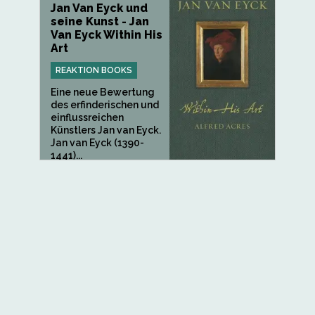
Jan Van Eyck und
seine Kunst - Jan
Van Eyck Within His
Art
REAKTION BOOKS
Eine neue Bewertung
des erfinderischen und
einflussreichen
Künstlers Jan van Eyck.
Jan van Eyck (1390-
1441)...