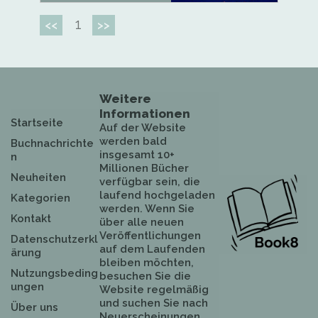
1
<<
>>
Weitere
Informationen
Startseite
Auf der Website
werden bald
Buchnachrichte
insgesamt 10+
n
Millionen Bücher
Neuheiten
verfügbar sein, die
laufend hochgeladen
Kategorien
werden. Wenn Sie
Kontakt
über alle neuen
Veröffentlichungen
Datenschutzerkl
auf dem Laufenden
ärung
bleiben möchten,
Nutzungsbeding
besuchen Sie die
ungen
Website regelmäßig
und suchen Sie nach
Über uns
Neuerscheinungen