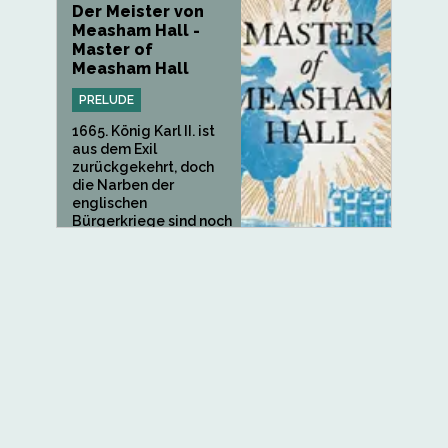
Der Meister von
Measham Hall -
Master of
Measham Hall
PRELUDE
1665. König Karl II. ist
aus dem Exil
zurückgekehrt, doch
die Narben der
englischen
Bürgerkriege sind noch
nicht verheilt,...