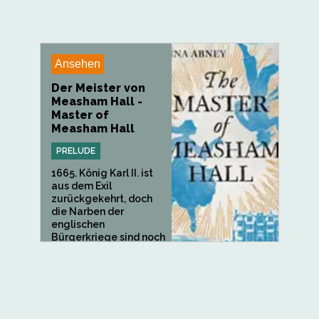
Ansehen
Der Meister von
Measham Hall -
Master of
Measham Hall
PRELUDE
1665. König Karl II. ist
aus dem Exil
zurückgekehrt, doch
die Narben der
englischen
Bürgerkriege sind noch
nicht verheilt,...