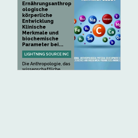
Ernährungsanthrop
ologische
körperliche
Entwicklung
Klinische
Merkmale und
biochemische
Parameter bei...
LIGHTNING SOURCE INC
Die Anthropologie, das
wissenschaftliche
Studium...