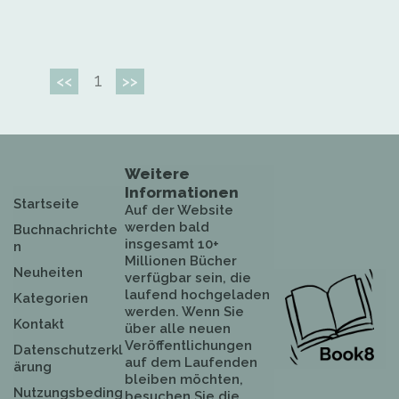
1
<<
>>
Weitere
Informationen
Startseite
Auf der Website
werden bald
Buchnachrichte
insgesamt 10+
n
Millionen Bücher
Neuheiten
verfügbar sein, die
laufend hochgeladen
Kategorien
werden. Wenn Sie
Kontakt
über alle neuen
Veröffentlichungen
Datenschutzerkl
auf dem Laufenden
ärung
bleiben möchten,
Nutzungsbeding
besuchen Sie die