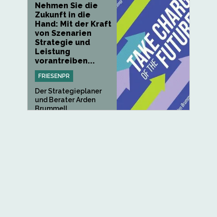
Nehmen Sie die
Zukunft in die
Hand: Mit der Kraft
von Szenarien
Strategie und
Leistung
vorantreiben...
FRIESENPR
Der Strategieplaner
und Berater Arden
Brummell...