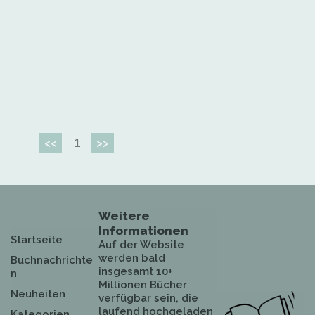
1
<<
>>
Weitere
Informationen
Startseite
Auf der Website
werden bald
Buchnachrichte
insgesamt 10+
n
Millionen Bücher
Neuheiten
verfügbar sein, die
laufend hochgeladen
Kategorien