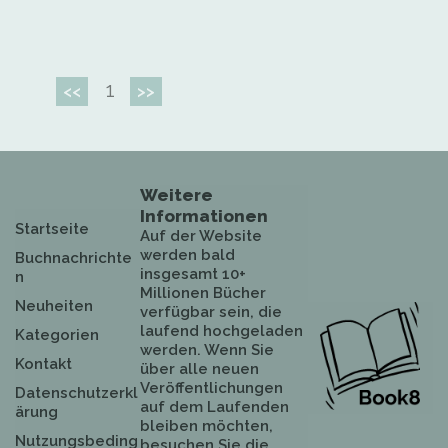
1
<<
>>
Weitere
Informationen
Startseite
Auf der Website
werden bald
Buchnachrichte
insgesamt 10+
n
Millionen Bücher
Neuheiten
verfügbar sein, die
laufend hochgeladen
Kategorien
werden. Wenn Sie
Kontakt
über alle neuen
Veröffentlichungen
Datenschutzerkl
auf dem Laufenden
ärung
bleiben möchten,
Nutzungsbeding
besuchen Sie die