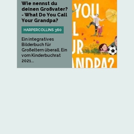
Wie nennst du
deinen Großvater?
- What Do You Call
Your Grandpa?
HARPERCOLLINS 360
Ein integratives
Bilderbuch für
Großeltern überall. Ein
vom Kinderbuchrat
2021...