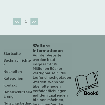
1
<<
>>
Weitere
Informationen
Startseite
Auf der Website
werden bald
Buchnachrichte
insgesamt 10+
n
Millionen Bücher
Neuheiten
verfügbar sein, die
laufend hochgeladen
Kategorien
werden. Wenn Sie
Kontakt
über alle neuen
Veröffentlichungen
Datenschutzerkl
auf dem Laufenden
ärung
bleiben möchten,
Nutzungsbeding
besuchen Sie die