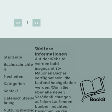
1
<<
>>
Weitere
Informationen
Startseite
Auf der Website
werden bald
Buchnachrichte
insgesamt 10+
n
Millionen Bücher
Neuheiten
verfügbar sein, die
laufend hochgeladen
Kategorien
werden. Wenn Sie
Kontakt
über alle neuen
Veröffentlichungen
Datenschutzerkl
auf dem Laufenden
ärung
bleiben möchten,
Nutzungsbeding
besuchen Sie die