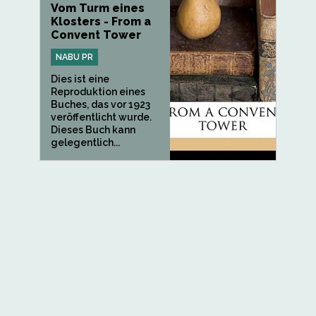
Vom Turm eines
Klosters - From a
Convent Tower
NABU PR
Dies ist eine
Reproduktion eines
Buches, das vor 1923
veröffentlicht wurde.
Dieses Buch kann
gelegentlich...