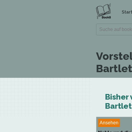
Star
Vorste
Bartle
Bisher
Bartle
Ansehen