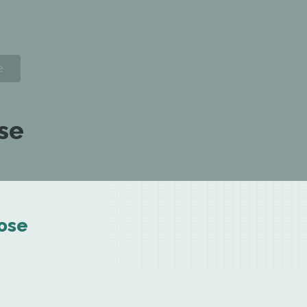
se
Rose