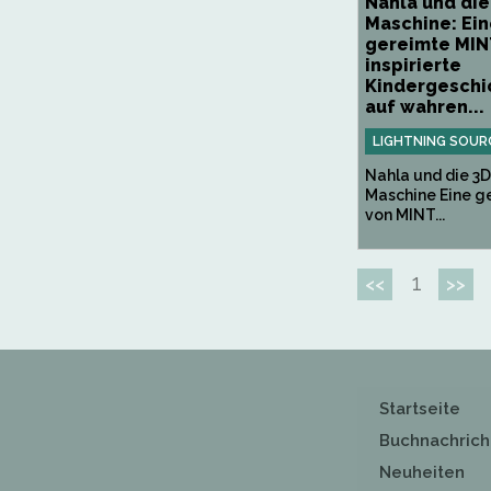
Nahla und die
Maschine: Ei
gereimte MIN
inspirierte
Kindergeschic
auf wahren...
LIGHTNING SOUR
Nahla und die 3D
Maschine Eine g
von MINT...
1
<<
>>
Startseite
Buchnachrich
Neuheiten