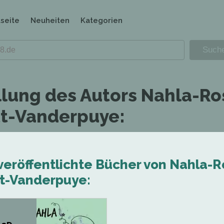
tseite
Neuheiten
Kategorien
llung des Autors Nahla-Ro
tt-Vanderpuye:
 veröffentlichte Bücher von Nahla-
tt-Vanderpuye: