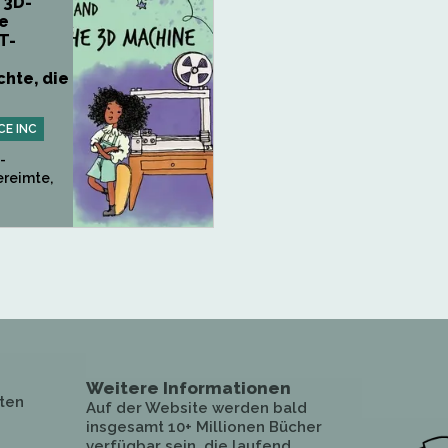
 3D-
ne
T-
hte, die
CE INC
-
ereimte,
Weitere Informationen
ten
Auf der Website werden bald
insgesamt 10+ Millionen Bücher
verfügbar sein, die laufend