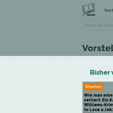
Star
Vorste
Bisher 
Ansehen
Wie man eine
verliert: Ein 
Williams-Krim
to Lose a Job