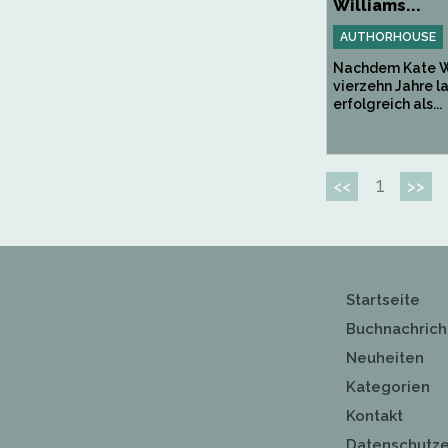
Williams...
AUTHORHOUSE
Nachdem Kate W
vierzehn Jahre l
erfolgreich als...
1
<<
>>
Startseite
Buchnachrich
Neuheiten
Kategorien
Kontakt
Datenschutze