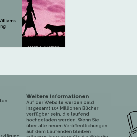
illiams
ang
Weitere Informationen
ten
Auf der Website werden bald
insgesamt 10+ Millionen Bücher
verfügbar sein, die laufend
hochgeladen werden. Wenn Sie
über alle neuen Veröffentlichungen
auf dem Laufenden bleiben
rklärung