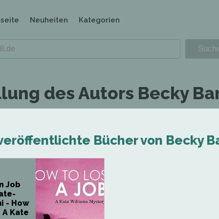
tseite
Neuheiten
Kategorien
llung des Autors Becky Ba
veröffentlichte Bücher von Becky B
n Job
Kate-
i - How
: A Kate