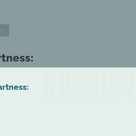
rtness:
artness: