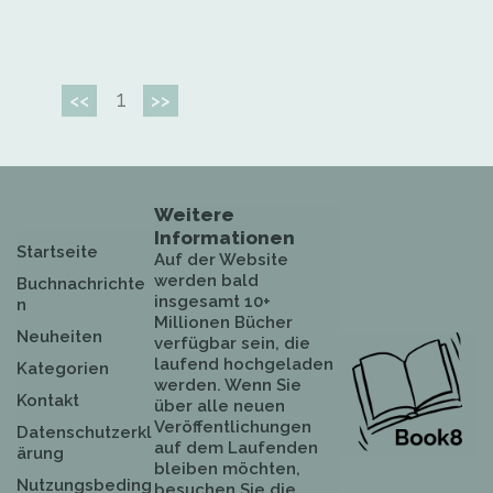
1
<<
>>
Weitere
Informationen
Startseite
Auf der Website
werden bald
Buchnachrichte
insgesamt 10+
n
Millionen Bücher
Neuheiten
verfügbar sein, die
laufend hochgeladen
Kategorien
werden. Wenn Sie
Kontakt
über alle neuen
Veröffentlichungen
Datenschutzerkl
auf dem Laufenden
ärung
bleiben möchten,
Nutzungsbeding
besuchen Sie die