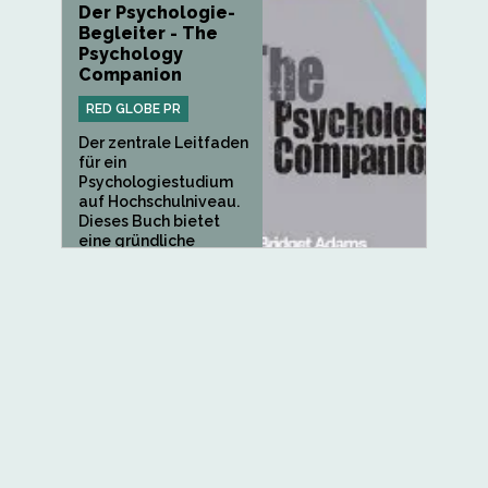
Der Psychologie-
Begleiter - The
Psychology
Companion
RED GLOBE PR
Der zentrale Leitfaden
für ein
Psychologiestudium
auf Hochschulniveau.
Dieses Buch bietet
eine gründliche
Einführung...