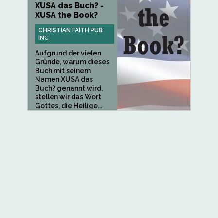
XUSA das Buch? -
XUSA the Book?
CHRISTIAN FAITH PUB
INC
Aufgrund der vielen
Gründe, warum dieses
Buch mit seinem
Namen XUSA das
Buch? genannt wird,
stellen wir das Wort
Gottes, die Heilige...