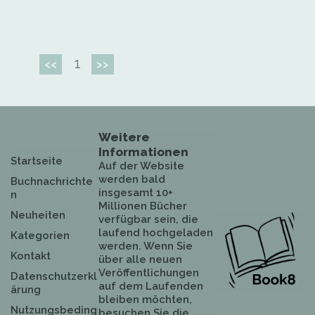
1
<<
>>
Weitere
Informationen
Startseite
Auf der Website
werden bald
Buchnachrichte
insgesamt 10+
n
Millionen Bücher
Neuheiten
verfügbar sein, die
laufend hochgeladen
Kategorien
werden. Wenn Sie
Kontakt
über alle neuen
Veröffentlichungen
Datenschutzerkl
auf dem Laufenden
ärung
bleiben möchten,
Nutzungsbeding
besuchen Sie die