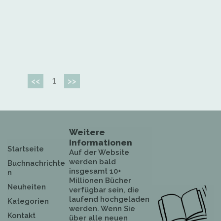
1
<<
>>
Weitere
Informationen
Startseite
Auf der Website
werden bald
Buchnachrichte
insgesamt 10+
n
Millionen Bücher
Neuheiten
verfügbar sein, die
laufend hochgeladen
Kategorien
werden. Wenn Sie
Kontakt
über alle neuen