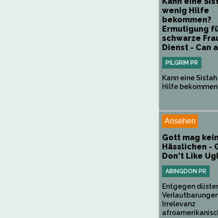
Kann eine Sis
wenig Hilfe
bekommen?
Ermutigung f
schwarze Fra
Dienst - Can a
PILGRIM PR
Kann eine Sistah
Hilfe bekommen?
Ansehen
Gott mag kei
Hässlichen -
Don't Like Ug
ABINGDON PR
Entgegen düster
Verlautbarungen
Irrelevanz
afroamerikanisc