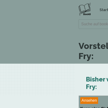
Star
Vorste
Fry:
Bisher 
Fry:
Ansehen