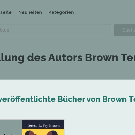
tseite
Neuheiten
Kategorien
llung des Autors Brown Te
veröffentlichte Bücher von Brown T