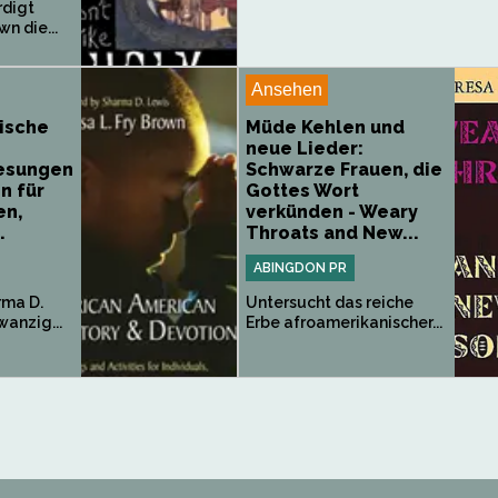
rdigt
wn die...
Ansehen
ische
Müde Kehlen und
neue Lieder:
esungen
Schwarze Frauen, die
n für
Gottes Wort
en,
verkünden - Weary
.
Throats and New...
ABINGDON PR
rma D.
Untersucht das reiche
anzig...
Erbe afroamerikanischer...