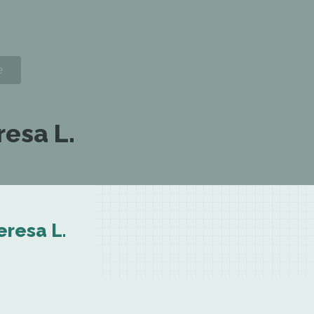
resa L.
eresa L.