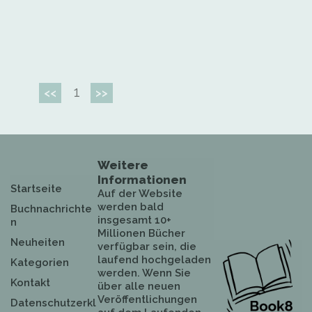
1
<<
>>
Weitere
Informationen
Startseite
Auf der Website
werden bald
Buchnachrichte
insgesamt 10+
n
Millionen Bücher
Neuheiten
verfügbar sein, die
laufend hochgeladen
Kategorien
werden. Wenn Sie
Kontakt
über alle neuen
Veröffentlichungen
Datenschutzerkl