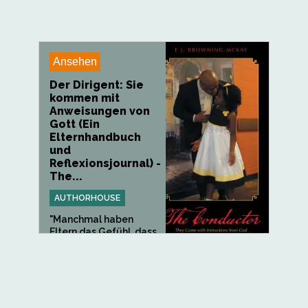
Ansehen
Der Dirigent: Sie
kommen mit
Anweisungen von
Gott (Ein
Elternhandbuch
und
Reflexionsjournal) -
The...
AUTHORHOUSE
"Manchmal haben
Eltern das Gefühl, dass
sie auf...