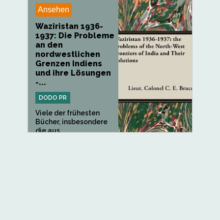
Ansehen
Waziristan 1936-
1937: Die Probleme
an den
nordwestlichen
Grenzen Indiens
und ihre Lösungen
-...
DODO PR
Viele der frühesten
Bücher, insbesondere
die aus...