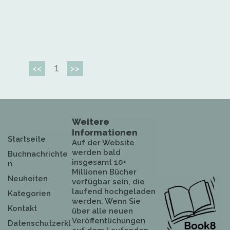
1
<<
>>
Weitere
Informationen
Startseite
Auf der Website
werden bald
Buchnachrichte
insgesamt 10+
n
Millionen Bücher
Neuheiten
verfügbar sein, die
laufend hochgeladen
Kategorien
werden. Wenn Sie
Kontakt
über alle neuen
Veröffentlichungen
Datenschutzerkl