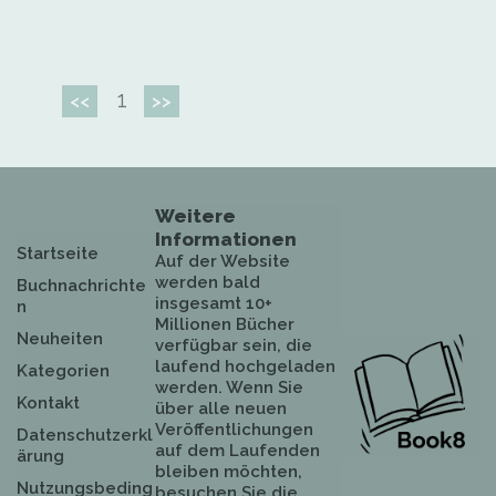
1
<<
>>
Weitere
Informationen
Startseite
Auf der Website
werden bald
Buchnachrichte
insgesamt 10+
n
Millionen Bücher
Neuheiten
verfügbar sein, die
laufend hochgeladen
Kategorien
werden. Wenn Sie
Kontakt
über alle neuen
Veröffentlichungen
Datenschutzerkl
auf dem Laufenden
ärung
bleiben möchten,
Nutzungsbeding
besuchen Sie die