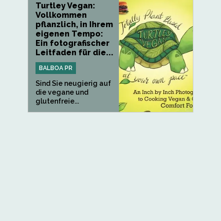
Turtley Vegan:
Vollkommen
pflanzlich, in Ihrem
eigenen Tempo:
Ein fotografischer
Leitfaden für die...
BALBOA PR
Sind Sie neugierig auf
die vegane und
glutenfreie...