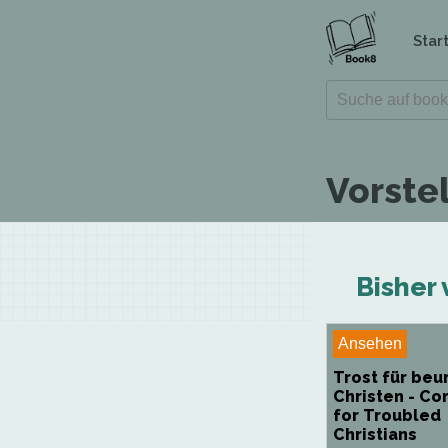
Star
Vorstel
Bisher 
Ansehen
Trost für beu
Christen - Co
for Troubled
Christians