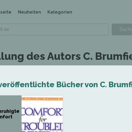
tseite
Neuheiten
Kategorien
lung des Autors C. Brumfie
veröffentlichte Bücher von C. Brumfi
nruhigte
mfort