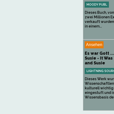
MOODY PUBL
Dieses Buch, vo
zwei Millionen 
verkauft wurden, 
in einem...
Ansehen
Es war Gott ..
Susie - It Was 
and Susie
LIGHTNING SOUR
Dieses Werk wur
Wissenschaftlern
kulturell wichtig
eingestuft und is
Wissensbasis der.