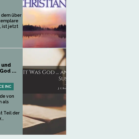
n dem über
Exemplare
ist jetzt
. und
God ...
CE INC
de von
 als
t Teil der
..