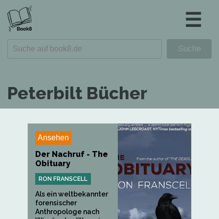
☰
Peterbilt Bücher
Ansehen
Der Nachruf - The
Obituary
RON FRANSCELL
Als ein weltbekannter
forensischer
Anthropologe nach