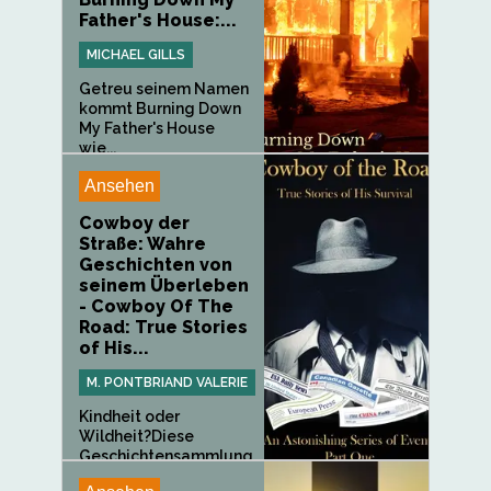
Father's House:...
MICHAEL GILLS
Getreu seinem Namen
kommt Burning Down
My Father's House
wie...
Ansehen
Cowboy der
Straße: Wahre
Geschichten von
seinem Überleben
- Cowboy Of The
Road: True Stories
of His...
M. PONTBRIAND VALERIE
Kindheit oder
Wildheit?Diese
Geschichtensammlung
...