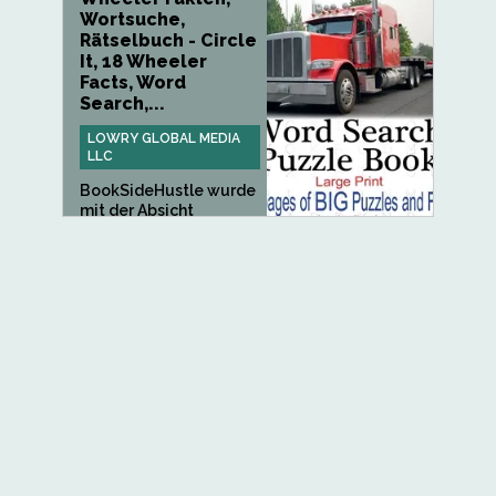
Wortsuche,
Rätselbuch - Circle
It, 18 Wheeler
Facts, Word
Search,...
LOWRY GLOBAL MEDIA
LLC
BookSideHustle wurde
mit der Absicht
gegründet,...