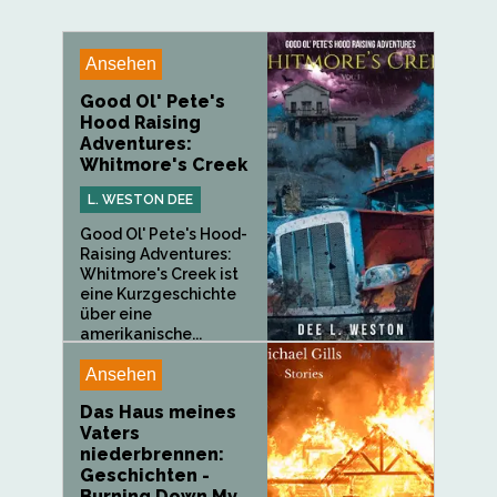
Ansehen
Good Ol' Pete's
Hood Raising
Adventures:
Whitmore's Creek
L. WESTON DEE
Good Ol' Pete's Hood-
Raising Adventures:
Whitmore's Creek ist
eine Kurzgeschichte
über eine
amerikanische...
Ansehen
Das Haus meines
Vaters
niederbrennen:
Geschichten -
Burning Down My