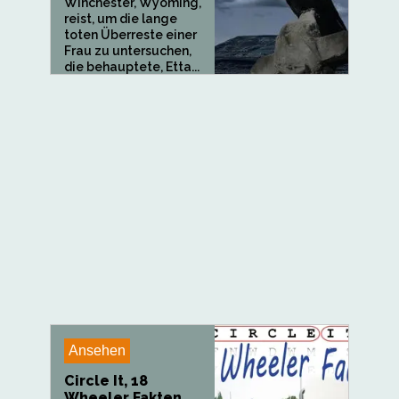
Winchester, Wyoming,
reist, um die lange
toten Überreste einer
Frau zu untersuchen,
die behauptete, Etta...
Ansehen
Circle It, 18
Wheeler Fakten,