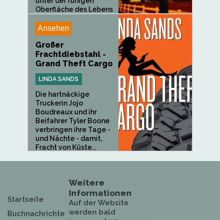
unter der ruhigen
Oberfläche des Lebens
in einer...
Ansehen
Großer
Frachtdiebstahl -
Grand Theft Cargo
LINDA SANDS
Die hartnäckige
Truckerin Jojo
Boudreaux und ihr
Beifahrer Tyler Boone
verbringen ihre Tage -
und Nächte - damit,
Fracht von Küste...
Weitere
Informationen
Startseite
Auf der Website
werden bald
Buchnachrichte