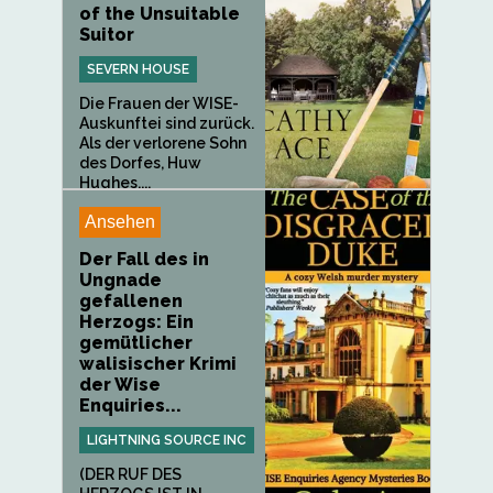
of the Unsuitable
Suitor
SEVERN HOUSE
Die Frauen der WISE-
Auskunftei sind zurück.
Als der verlorene Sohn
des Dorfes, Huw
Hughes,...
Ansehen
Der Fall des in
Ungnade
gefallenen
Herzogs: Ein
gemütlicher
walisischer Krimi
der Wise
Enquiries...
LIGHTNING SOURCE INC
(DER RUF DES