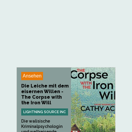
Ansehen
Die Leiche mit dem
eisernen Willen -
The Corpse with
the Iron Will
LIGHTNING SOURCE INC
Die walisische
Kriminalpsychologin
und weltreisende