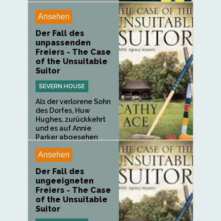
Ansehen
Der Fall des
unpassenden
Freiers - The Case
of the Unsuitable
Suitor
SEVERN HOUSE
Als der verlorene Sohn
des Dorfes, Huw
Hughes, zurückkehrt
und es auf Annie
Parker abgesehen
hat,...
Ansehen
Der Fall des
ungeeigneten
Freiers - The Case
of the Unsuitable
Suitor