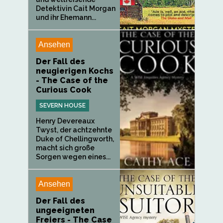
Detektivin Cait Morgan
und ihr Ehemann...
Ansehen
Der Fall des
neugierigen Kochs
- The Case of the
Curious Cook
SEVERN HOUSE
Henry Devereaux
Twyst, der achtzehnte
Duke of Chellingworth,
macht sich große
Sorgen wegen eines...
Ansehen
Der Fall des
ungeeigneten
Freiers - The Case