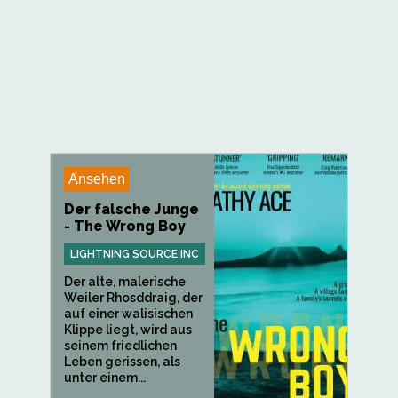
Ansehen
Der falsche Junge
- The Wrong Boy
LIGHTNING SOURCE INC
Der alte, malerische
Weiler Rhosddraig, der
auf einer walisischen
Klippe liegt, wird aus
seinem friedlichen
Leben gerissen, als
unter einem...