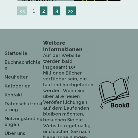
HERZOGS IST IN
GEFAHR - KÖNNEN DIE...
1
<<
2
3
>>
Weitere
Informationen
Startseite
Auf der Website
werden bald
Buchnachrichte
insgesamt 10+
n
Millionen Bücher
Neuheiten
verfügbar sein, die
laufend hochgeladen
Kategorien
werden. Wenn Sie
Kontakt
über alle neuen
Veröffentlichungen
Datenschutzerkl
auf dem Laufenden
ärung
bleiben möchten,
Nutzungsbeding
besuchen Sie die
ungen
Website regelmäßig
und suchen Sie nach
Über uns
Neuerscheinungen