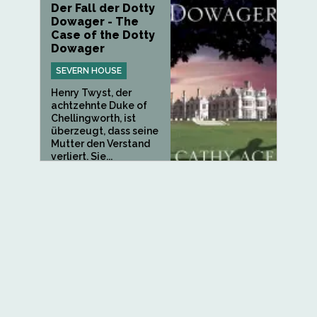
Der Fall der Dotty
Dowager - The
Case of the Dotty
Dowager
SEVERN HOUSE
Henry Twyst, der
achtzehnte Duke of
Chellingworth, ist
überzeugt, dass seine
Mutter den Verstand
verliert. Sie...