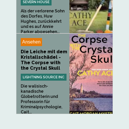
SEVERN HOUSE
Als der verlorene Sohn
des Dorfes, Huw
Hughes, zurückkehrt
und es auf Annie
Parker abgesehen...
Ansehen
Die Leiche mit dem
Kristallschädel -
The Corpse with
the Crystal Skull
LIGHTNING SOURCE INC
Die walisisch-
kanadische
Globetrotterin und
Professorin für
Kriminalpsychologie,
Cait...