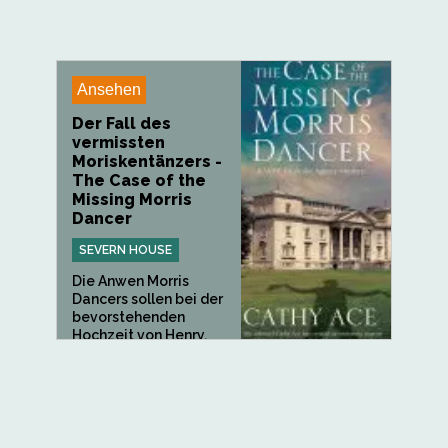
Ansehen
Der Fall des
vermissten
Moriskentänzers -
The Case of the
Missing Morris
Dancer
SEVERN HOUSE
Die Anwen Morris
Dancers sollen bei der
bevorstehenden
Hochzeit von Henry,
dem...