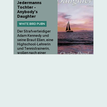
Jedermanns
Tochter -
Anybody's
Daughter
WHITE BIRD PUBN
Der Strafverteidiger
Adam Kennedy und
seine Braut Ellen, eine
Highschool-Lehrerin
und Tennistrainerin,
wollen nach einer
kleinen...