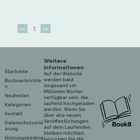
1
<<
>>
Weitere
Informationen
Startseite
Auf der Website
werden bald
Buchnachrichte
insgesamt 10+
n
Millionen Bücher
Neuheiten
verfügbar sein, die
laufend hochgeladen
Kategorien
werden. Wenn Sie
Kontakt
über alle neuen
Veröffentlichungen
Datenschutzerkl
auf dem Laufenden
ärung
bleiben möchten,
Nutzungsbeding
besuchen Sie die