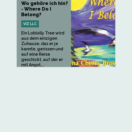
Wo gehöre ich hin?
- Where Do I
Belong?
VIZ LLC
Ein Loblolly Tree wird
aus dem einzigen
Zuhause, das er je
kannte, gerissen und
auf eine Reise
geschickt, auf der er
mit Angst,...