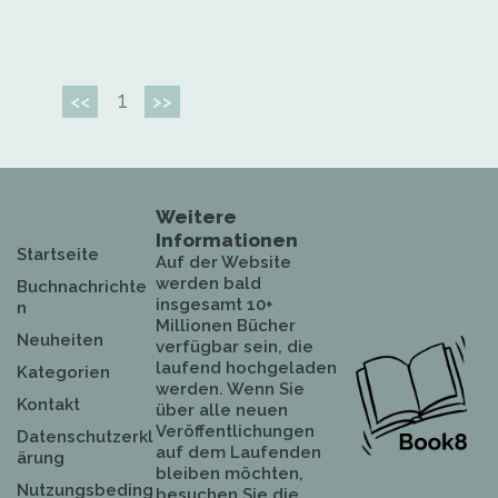
1
<<
>>
Weitere
Informationen
Startseite
Auf der Website
werden bald
Buchnachrichte
insgesamt 10+
n
Millionen Bücher
Neuheiten
verfügbar sein, die
laufend hochgeladen
Kategorien
werden. Wenn Sie
Kontakt
über alle neuen
Veröffentlichungen
Datenschutzerkl
auf dem Laufenden
ärung
bleiben möchten,
Nutzungsbeding
besuchen Sie die