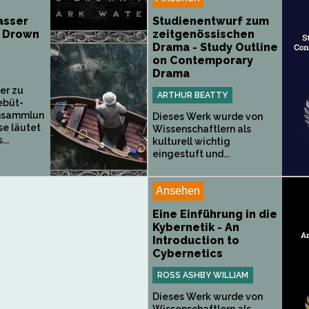
asser
Studienentwurf zum
o Drown
zeitgenössischen
Drama - Study Outline
on Contemporary
Drama
er zu
ARTHUR BEATTY
Debüt-
nsammlun
Dieses Werk wurde von
se läutet
Wissenschaftlern als
...
kulturell wichtig
eingestuft und...
Ansehen
Eine Einführung in die
Kybernetik - An
Introduction to
Cybernetics
ROSS ASHBY WILLIAM
Dieses Werk wurde von