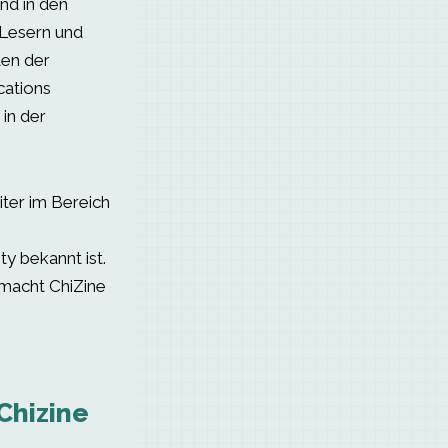
nd in den
 Lesern und
ten der
cations
in der
iter im Bereich
 bekannt ist.
 macht ChiZine
Chizine