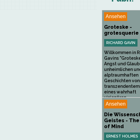
Ansehen
Groteske -
grotesquerie
RICHARD GAVIN
Willkommen in R
Gavins "Groteske
Angst und Glaub
unheimlichen un
alptraumhaften
Geschichten von
transzendentem 
eines wahrhaft
visionären...
Ansehen
Die Wissensc
Geistes - The
of Mind
ERNEST HOLMES