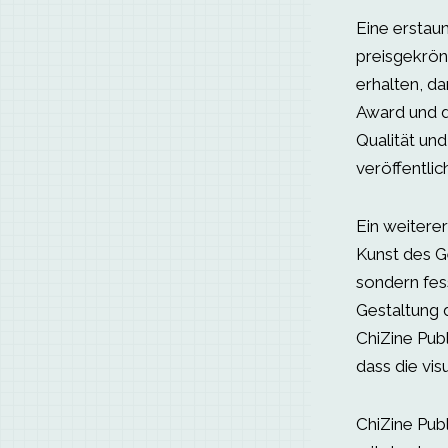
Eine erstaun
preisgekrön
erhalten, d
Award und d
Qualität und
veröffentlich
Ein weiterer
Kunst des G
sondern fess
Gestaltung 
ChiZine Publ
dass die vis
ChiZine Pub