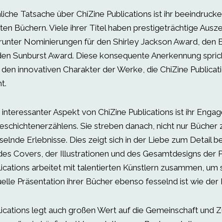
liche Tatsache über ChiZine Publications ist ihr beeindruck
ten Büchern. Viele ihrer Titel haben prestigeträchtige Aus
arunter Nominierungen für den Shirley Jackson Award, den
en Sunburst Award. Diese konsequente Anerkennung sprich
 den innovativen Charakter der Werke, die ChiZine Publicat
t.
 interessanter Aspekt von ChiZine Publications ist ihr Enga
eschichtenerzählens. Sie streben danach, nicht nur Bücher 
elnde Erlebnisse. Dies zeigt sich in der Liebe zum Detail be
des Covers, der Illustrationen und des Gesamtdesigns der P
ications arbeitet mit talentierten Künstlern zusammen, um s
uelle Präsentation ihrer Bücher ebenso fesselnd ist wie der I
lications legt auch großen Wert auf die Gemeinschaft und