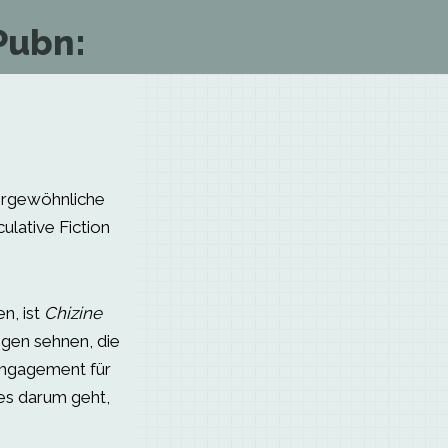
Pubn:
ergewöhnliche
ulative Fiction
n, ist
Chizine
ngen sehnen, die
Engagement für
es darum geht,