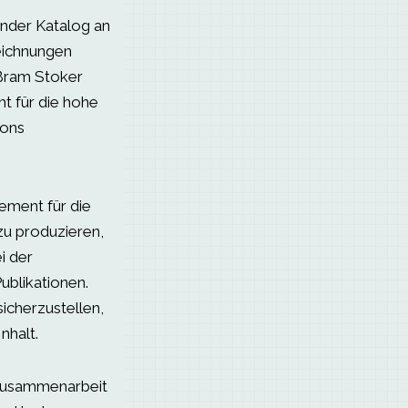
ender Katalog an
zeichnungen
 Bram Stoker
t für die hohe
ions
gement für die
zu produzieren,
i der
ublikationen.
icherzustellen,
nhalt.
 Zusammenarbeit