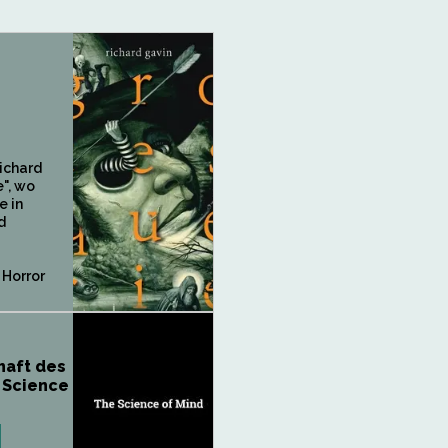
ichard
", wo
e in
d
Horror
haft des
 Science