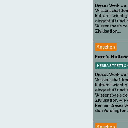
Dieses Werk wur
Wissenschaftlern
kulturell wichtig
eingestuft und is
Wissensbasis de
Zivilisation,...
Ansehen
Fern's Hollow
HESBA STRETTO
Dieses Werk wur
Wissenschaftlern
kulturell wichtig
eingestuft und is
Wissensbasis de
Zivilisation, wie 
kennen.Dieses We
den Vereinigten..
Ansehen