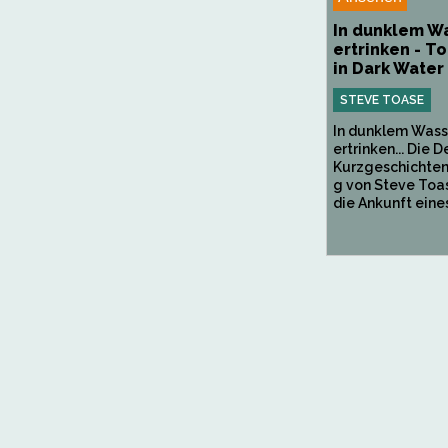
In dunklem W
ertrinken - T
in Dark Water
STEVE TOASE
In dunklem Wass
ertrinken... Die 
Kurzgeschichte
g von Steve Toa
die Ankunft eines