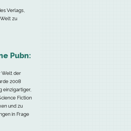
des Verlags,
 Welt zu
ine Pubn:
r Welt der
wurde 2008
 einzigartiger,
cience Fiction
ken und zu
ngen in Frage