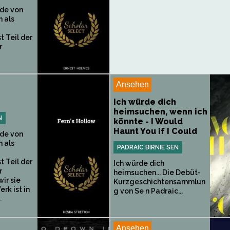
de von
 als
t Teil der
r
Ansehen
Ich würde dich
heimsuchen, wenn ich
N
könnte - I Would
Haunt You if I Could
de von
 als
PADRAIC BIRNIE SEN
t Teil der
Ich würde dich
r
heimsuchen... Die Debüt-
wir sie
Kurzgeschichtensammlun
rk ist in
g von Se n Padraic...
.
Ansehen