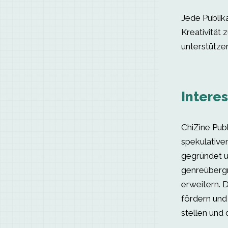
Jede Publik
Kreativität 
unterstütze
Intere
ChiZine Publ
spekulative
gegründet un
genreübergr
erweitern. 
fördern und
stellen und