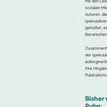
mit den Lese
sozialen Me
Autoren, di
spekulativen
geholfen, e
literarische
Zusammenfas
der spekulat
außergewöhn
Ihre Hingab
Publication
Bisher 
Pubn: