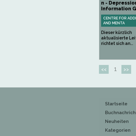
n - Depressio
Information 
CENTRE FOR ADD
AND MENTA
Dieser kürzlich
aktualisierte Le
richtet sich an...
1
<<
>>
Startseite
Buchnachrich
Neuheiten
Kategorien