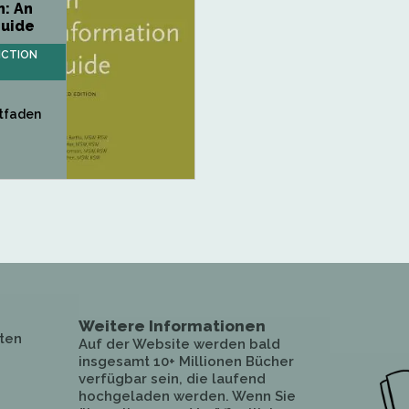
n: An
Guide
ICTION
itfaden
Weitere Informationen
ten
Auf der Website werden bald
insgesamt 10+ Millionen Bücher
verfügbar sein, die laufend
hochgeladen werden. Wenn Sie