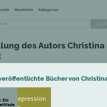
tseite
Neuheiten
Kategorien
llung des Autors Christina
:
veröffentlichte Bücher von Christin
: Ein
leitfade