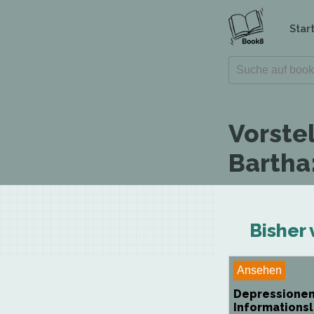
Star
Vorste
Bartha
Bisher 
Ansehen
Depressionen
Informations