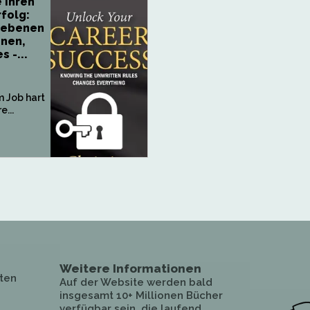
e Ihren
rfolg:
iebenen
nnen,
s -...
m Job hart
e...
Weitere Informationen
ten
Auf der Website werden bald
insgesamt 10+ Millionen Bücher
verfügbar sein, die laufend