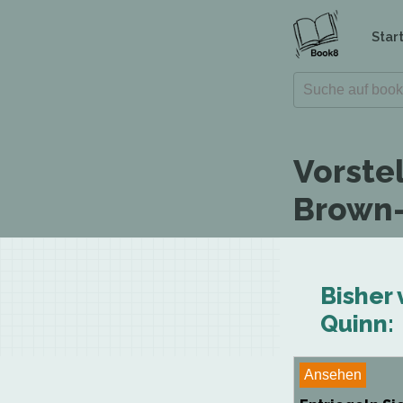
Star
Vorste
Brown-
Bisher 
Quinn:
Ansehen