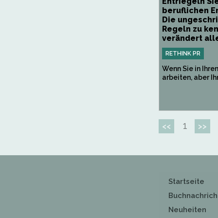
Entriegeln Si
beruflichen E
Die ungeschr
Regeln zu ke
verändert alle
RETHINK PR
Wenn Sie in Ihre
arbeiten, aber Ihr
1
<<
>>
Startseite
Buchnachrich
Neuheiten