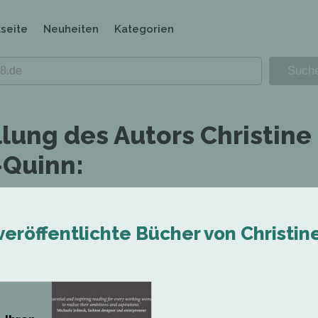
tseite
Neuheiten
Kategorien
llung des Autors Christine
Quinn:
veröffentlichte Bücher von Christi