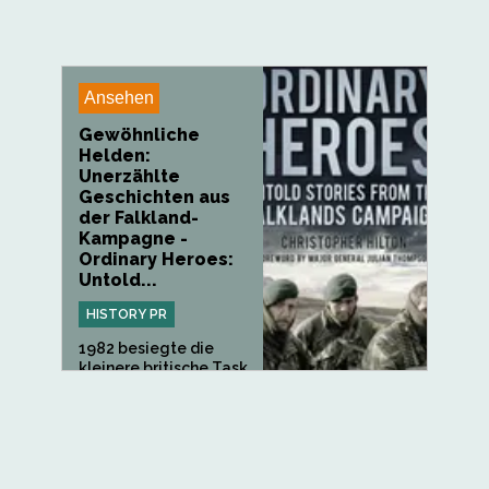
Ansehen
Gewöhnliche
Helden:
Unerzählte
Geschichten aus
der Falkland-
Kampagne -
Ordinary Heroes:
Untold...
HISTORY PR
1982 besiegte die
kleinere britische Task
Force...