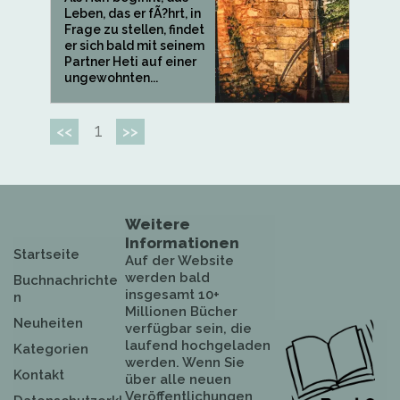
Leben, das er fÃ?hrt, in
Frage zu stellen, findet
er sich bald mit seinem
Partner Heti auf einer
ungewohnten...
1
<<
>>
Weitere
Informationen
Startseite
Auf der Website
werden bald
Buchnachrichte
insgesamt 10+
n
Millionen Bücher
Neuheiten
verfügbar sein, die
laufend hochgeladen
Kategorien
werden. Wenn Sie
Kontakt
über alle neuen
Veröffentlichungen