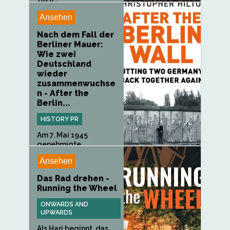
Ansehen
Nach dem Fall der
Berliner Mauer:
Wie zwei
Deutschland
wieder
zusammenwuchse
n - After the
Berlin...
HISTORY PR
Am 7. Mai 1945
genehmigte
Großadmiral Donitz,
Ansehen
der...
Das Rad drehen -
Running the Wheel
ONWARDS AND
UPWARDS
Als Hari beginnt, das