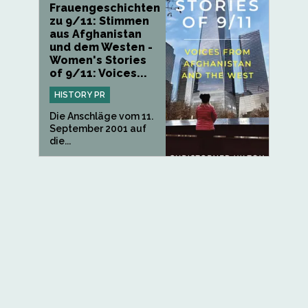
Frauengeschichten
zu 9/11: Stimmen
aus Afghanistan
und dem Westen -
Women's Stories
of 9/11: Voices...
HISTORY PR
Die Anschläge vom 11.
September 2001 auf
die...