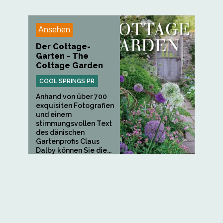
Ansehen
Der Cottage-
Garten - The
Cottage Garden
COOL SPRINGS PR
Anhand von über 700
exquisiten Fotografien
und einem
stimmungsvollen Text
des dänischen
Gartenprofis Claus
Dalby können Sie die...