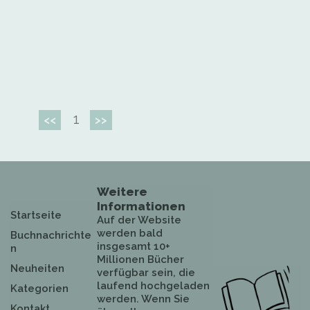
1
<<
>>
Weitere
Informationen
Startseite
Auf der Website
werden bald
Buchnachrichte
insgesamt 10+
n
Millionen Bücher
Neuheiten
verfügbar sein, die
laufend hochgeladen
Kategorien
werden. Wenn Sie
Kontakt