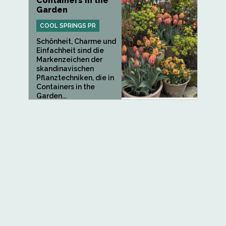
Containers in the
Garden
COOL SPRINGS PR
Schönheit, Charme und
Einfachheit sind die
Markenzeichen der
skandinavischen
Pflanztechniken, die in
Containers in the
Garden...