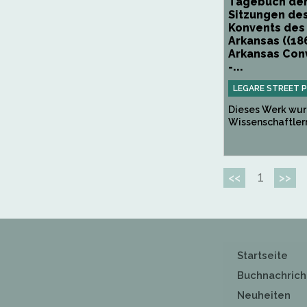
Tagebuch der
Sitzungen de
Konvents des
Arkansas ((18
Arkansas Con
-...
LEGARE STREET 
Dieses Werk wur
Wissenschaftlern 
1
<<
>>
Startseite
Buchnachrich
Neuheiten