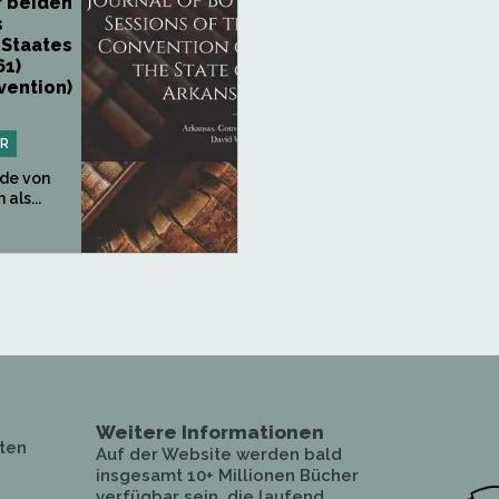
 beiden
s
 Staates
61)
vention)
PR
de von
als...
Weitere Informationen
ten
Auf der Website werden bald
insgesamt 10+ Millionen Bücher
verfügbar sein, die laufend