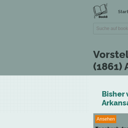
Star
Vorste
(1861) 
Bisher 
Arkans
Ansehen