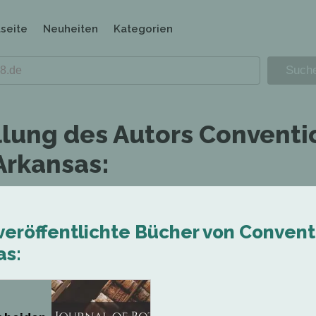
tseite
Neuheiten
Kategorien
llung des Autors Conventi
Arkansas:
veröffentlichte Bücher von Convent
as: