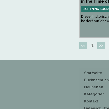
in the Time of
LIGHTNING SOUR
Dieser historis
basiert auf der w
1
<<
>>
Startseite
Buchnachrich
Neuheiten
Kategorien
Kontakt
Datenschutze