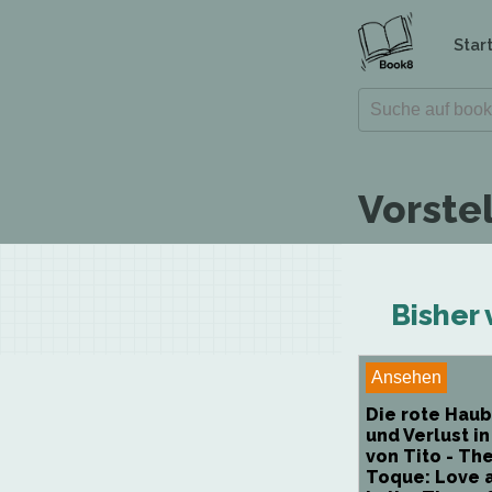
Star
Vorste
Bisher 
Ansehen
Die rote Haub
und Verlust in
von Tito - Th
Toque: Love 