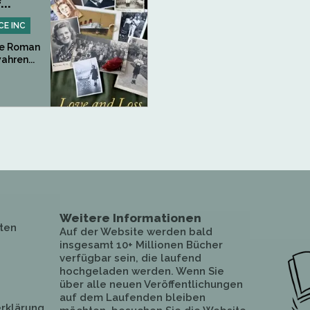
...
CE INC
che Roman
ahren...
Weitere Informationen
ten
Auf der Website werden bald
insgesamt 10+ Millionen Bücher
verfügbar sein, die laufend
hochgeladen werden. Wenn Sie
über alle neuen Veröffentlichungen
auf dem Laufenden bleiben
rklärung