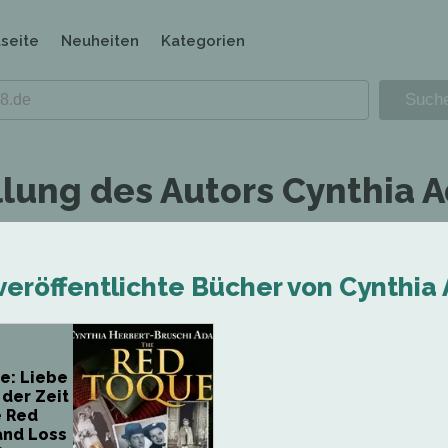
tseite
Neuheiten
Kategorien
llung des Autors Cynthia 
veröffentlichte Bücher von Cynthia
e: Liebe
 der Zeit
e Red
and Loss