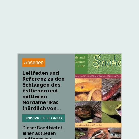
Ansehen
Leitfaden und
Referenz zu den
Schlangen des
östlichen und
mittleren
Nordamerikas
(nördlich von...
UNIV PR OF FLORIDA
Dieser Band bietet
einen aktuellen