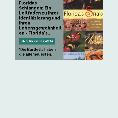
Floridas
Schlangen: Ein
Leitfaden zu ihrer
Identifizierung und
ihren
Lebensgewohnheit
en - Florida's...
UNIV PR OF FLORIDA
"Die Bartletts haben
die allerneuesten...