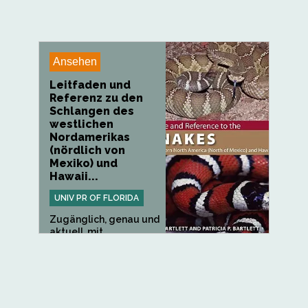
Ansehen
Leitfaden und
Referenz zu den
Schlangen des
westlichen
Nordamerikas
(nördlich von
Mexiko) und
Hawaii...
UNIV PR OF FLORIDA
Zugänglich, genau und
aktuell, mit
beeindruckenden...