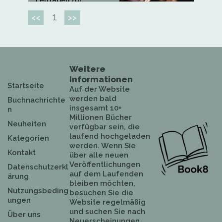
Leitfaden zur...
1
<<
>>
Weitere
Informationen
Startseite
Auf der Website
werden bald
Buchnachrichte
insgesamt 10+
n
Millionen Bücher
Neuheiten
verfügbar sein, die
laufend hochgeladen
Kategorien
werden. Wenn Sie
Kontakt
über alle neuen
Veröffentlichungen
Datenschutzerkl
auf dem Laufenden
ärung
bleiben möchten,
Nutzungsbeding
besuchen Sie die
ungen
Website regelmäßig
und suchen Sie nach
Über uns
Neuerscheinungen