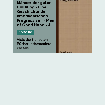
Männer der guten
Hoffnung - Eine
Geschichte der
amerikanischen
Progressiven - Men
of Good Hope - A...
DODO PR
Viele der frühesten
Bücher, insbesondere
die aus...