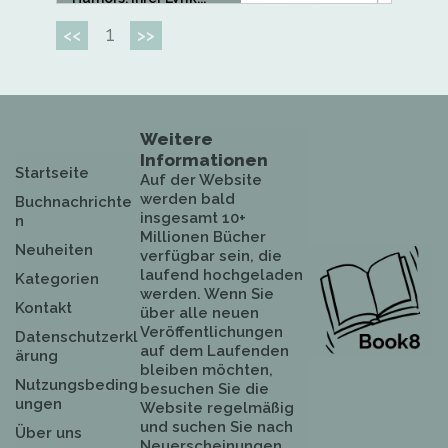
1
<<
>>
Weitere
Informationen
Startseite
Auf der Website
werden bald
Buchnachrichte
insgesamt 10+
n
Millionen Bücher
Neuheiten
verfügbar sein, die
laufend hochgeladen
Kategorien
werden. Wenn Sie
Kontakt
über alle neuen
Veröffentlichungen
Datenschutzerkl
auf dem Laufenden
ärung
bleiben möchten,
Nutzungsbeding
besuchen Sie die
ungen
Website regelmäßig
und suchen Sie nach
Über uns
Neuerscheinungen