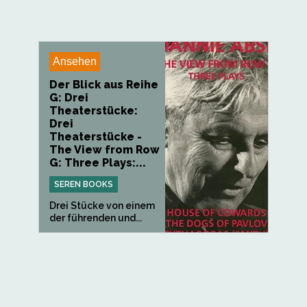
Ansehen
Der Blick aus Reihe
G: Drei
Theaterstücke:
Drei
Theaterstücke -
The View from Row
G: Three Plays:...
SEREN BOOKS
Drei Stücke von einem
der führenden und...